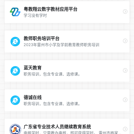
粤教翔云数字教材应用平台
学习没有学时
教师职务培训平台
2023年雷州市小学及学前教育教师职务培训
蓝天教育
职务培训，包含专业课、选修课。
德诚在线
职务培训，包含专业课、选修课。
广东省专业技术人员继续教育系统
申报学时，只需教办审核，即可获得学时。 雷州市杨家镇中心小学（需要联系人姚老师手机验证码） 单位帐号：12440882725088337A 单位密码：Yjx8224136 杨家镇继续学时管理员 林凤玲 440882198509213946 13659723166 广东人社统一认证系统（需要验证码） 帐号：236b9404 密码：Yjx8224136 林继 广东人社统一认证系统（需要验证码） 帐号：saboha8 密码：17394628aA.