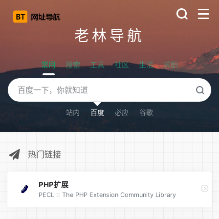
老林导航
常用
搜索
工具
社区
生活
求职
站内
百度
必应
谷歌
热门链接
PHP扩展
PECL :: The PHP Extension Community Library