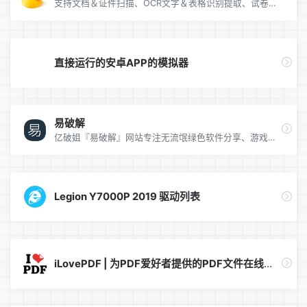
支持文档＆证件扫描、OCR文字＆表格识别提取、试卷扫描去手写、口算批改、拍照翻译，甚至还有AI绘画功能。
直接运行的安卓APP的模拟器
易破解
亿破姐『易破解』网站专注无流氓绿色软件分享、游戏下载、电脑技术、经验教程为一体的站点、安全、纯净、放心、九年磨一剑，不忘初心只为给你最需要的内容。
Legion Y7000P 2019 驱动列表
iLovePDF | 为PDF爱好者提供的PDF文件在线处理工具